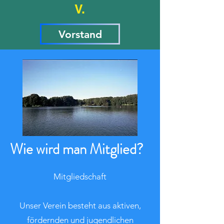
V.
Vorstand
Wie wird man Mitglied?
Mitgliedschaft
Unser Verein besteht aus aktiven,
fördernden und jugendlichen