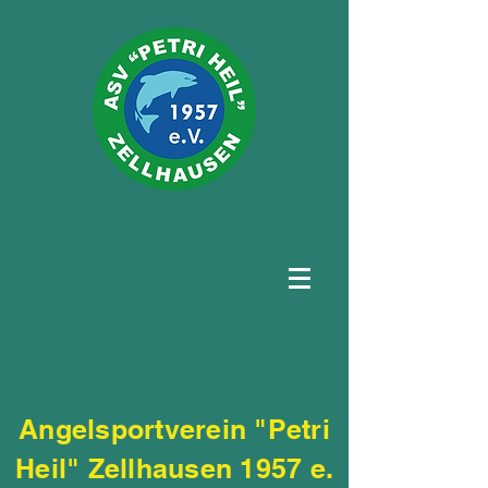
Angelsportverein "Petri
Heil" Zellhausen 1957 e.