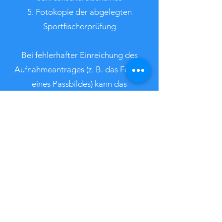
5. Fotokopie der abgelegten
Sportfischerprüfung
Bei fehlerhafter Einreichung des
Aufnahmeantrages (z. B. das Fehlen
eines Passbildes) kann das
Aufnahmebegehren in unseren Verein
nicht bearbeitet werden. Jede/r,
Antragsteller, die/der einen Antrag auf
aktive Mitgliedschaft in unserem Verein
stellt, wird vom Vorstand zur
nächstmöglichen Vorstandssitzung
eingeladen, um sich kurz persönlich vor
zu stellen.
Hier könnt Ihr Euch einen
Antrag auf